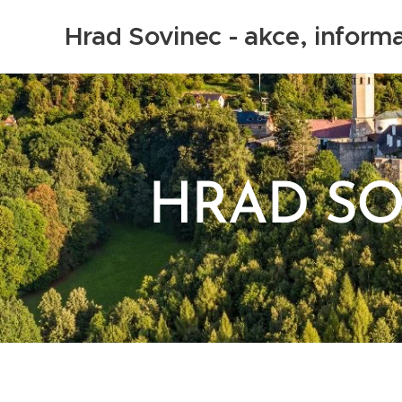
Hrad Sovinec - akce, inform
HRAD SOVI