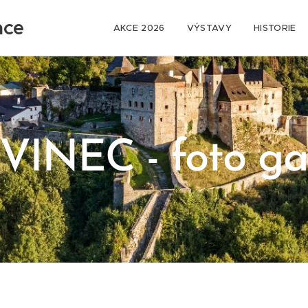
ace
AKCE 2026
VÝSTAVY
HISTORIE
NEC - foto gale