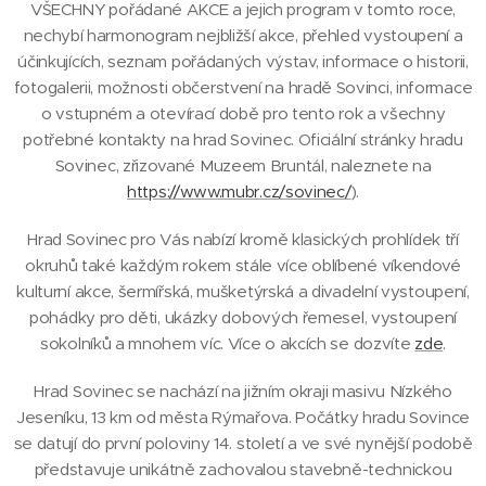
VŠECHNY pořádané AKCE a jejich program v tomto roce,
nechybí harmonogram nejbližší akce, přehled vystoupení a
účinkujících, seznam pořádaných výstav, informace o historii,
fotogalerii, možnosti občerstvení na hradě Sovinci, informace
o vstupném a otevírací době pro tento rok a všechny
potřebné kontakty na hrad Sovinec. Oficiální stránky hradu
Sovinec, zřizované Muzeem Bruntál, naleznete na
https://www.mubr.cz/sovinec/
).
Hrad Sovinec pro Vás nabízí kromě klasických prohlídek tří
okruhů také každým rokem stále více oblíbené víkendové
kulturní akce, šermířská, mušketýrská a divadelní vystoupení,
pohádky pro děti, ukázky dobových řemesel, vystoupení
sokolníků a mnohem víc. Více o akcích se dozvíte
zde
.
Hrad Sovinec se nachází na jižním okraji masivu Nízkého
Jeseníku, 13 km od města Rýmařova. Počátky hradu Sovince
se datují do první poloviny 14. století a ve své nynější podobě
představuje unikátně zachovalou stavebně-technickou