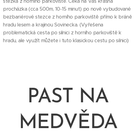
stezka z horního parkoviště. Čeká na Vás krásná
procházka (cca 500m, 10-15 minut) po nově vybudované
bezbariérové stezce z horního parkoviště přímo k bráně
hradu lesem a krajinou Sovinecka. (Vyřešena
problematická cesta po silnici z horního parkoviště k
hradu, ale využít můžete i tuto klasickou cestu po silnici)
PAST NA
MEDVĚDA