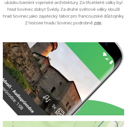
ukázku barokní vojenské architektury. Za třicetileté války byl
hrad Sovinec dobyt Švédy. Za druhé světové války sloužil
hrad Sovinec jako zajatecký tábor pro francouzské důstojníky.
Z historie hradu Sovinec podrobně
zde
.