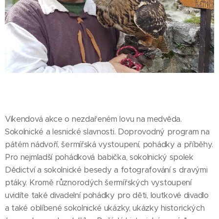
Víkendová akce o nezdařeném lovu na medvěda.
Sokolnické a lesnické slavnosti. Doprovodný program na
pátém nádvoří, šermířská vystoupení, pohádky a příběhy.
Pro nejmladší pohádková babička, sokolnický spolek
Dědictví a sokolnické besedy a fotografování s dravými
ptáky. Kromě různorodých šermířských vystoupení
uvidíte také divadelní pohádky pro děti, loutkové divadlo
a také oblíbené sokolnické ukázky, ukázky historických