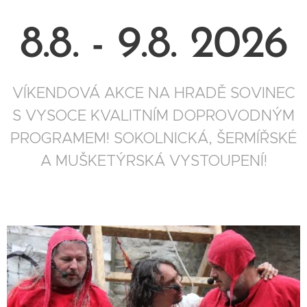
8.8. - 9.8. 2026
VÍKENDOVÁ AKCE NA HRADĚ SOVINEC
S VYSOCE KVALITNÍM DOPROVODNÝM
PROGRAMEM! SOKOLNICKÁ, ŠERMÍŘSKÉ
A MUŠKETÝRSKÁ VYSTOUPENÍ!