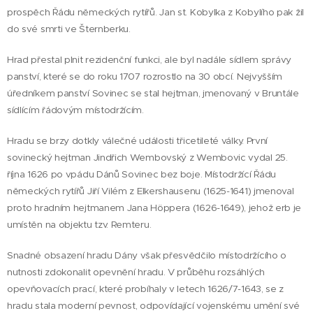
prospěch Řádu německých rytířů. Jan st. Kobylka z Kobylího pak žil
do své smrti ve Šternberku.
Hrad přestal plnit rezidenční funkci, ale byl nadále sídlem správy
panství, které se do roku 1707 rozrostlo na 30 obcí. Nejvyšším
úředníkem panství Sovinec se stal hejtman, jmenovaný v Bruntále
sídlícím řádovým místodržícím.
Hradu se brzy dotkly válečné události třicetileté války. První
sovinecký hejtman Jindřich Wembovský z Wembovic vydal 25.
října 1626 po vpádu Dánů Sovinec bez boje. Místodržící Řádu
německých rytířů Jiří Vilém z Elkershausenu (1625-1641) jmenoval
proto hradním hejtmanem Jana Höppera (1626-1649), jehož erb je
umístěn na objektu tzv. Remteru.
Snadné obsazení hradu Dány však přesvědčilo místodržícího o
nutnosti zdokonalit opevnění hradu. V průběhu rozsáhlých
opevňovacích prací, které probíhaly v letech 1626/7-1643, se z
hradu stala moderní pevnost, odpovídající vojenskému umění své