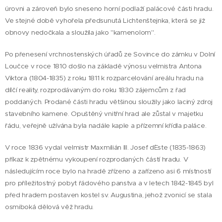
úrovni a zároveň bylo sneseno horní podlaží palácové části hradu.
Ve stejné době vyhořela předsunutá Lichtenštejnka, která se již
obnovy nedočkala a sloužila jako "kamenolom".
Po přenesení vrchnostenských úřadů ze Sovince do zámku v Dolní
Loučce v roce 1810 došlo na základě výnosu velmistra Antona
Viktora (1804-1835) z roku 1811 k rozparcelování areálu hradu na
dílčí reality, rozprodávaným do roku 1830 zájemcům z řad
poddaných. Prodané části hradu většinou sloužily jako laciný zdroj
stavebního kamene. Opuštěný vnitřní hrad ale zůstal v majetku
řádu, veřejně užívána byla nadále kaple a přízemní křídla paláce.
V roce 1836 vydal velmistr Maxmilián III. Josef d´Este (1835-1863)
příkaz k zpětnému vykoupení rozprodaných částí hradu. V
následujícím roce bylo na hradě zřízeno a zařízeno asi 6 místností
pro příležitostný pobyt řádového panstva a v letech 1842-1845 byl
před hradem postaven kostel sv. Augustina, jehož zvonicí se stala
osmiboká dělová věž hradu.