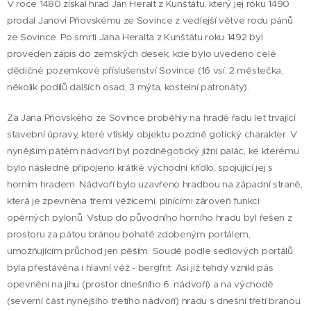
V roce 1480 získal hrad Jan Heralt z Kunštátu, který jej roku 1490
prodal Janovi Pňovskému ze Sovince z vedlejší větve rodu pánů
ze Sovince. Po smrti Jana Heralta z Kunštátu roku 1492 byl
proveden zápis do zemských desek, kde bylo uvedeno celé
dědičné pozemkové příslušenství Sovince (16 vsí, 2 městečka,
několik podílů dalších osad, 3 mýta, kostelní patronáty).
Za Jana Pňovského ze Sovince proběhly na hradě řadu let trvající
stavební úpravy, které vtiskly objektu pozdně gotický charakter. V
nynějším pátém nádvoří byl pozdněgotický jižní palác, ke kterému
bylo následně připojeno krátké východní křídlo, spojující jej s
horním hradem. Nádvoří bylo uzavřeno hradbou na západní straně,
která je zpevněna třemi věžicemi, plnícími zároveň funkci
opěrných pylonů. Vstup do původního horního hradu byl řešen z
prostoru za pátou bránou bohatě zdobeným portálem,
umožňujícím průchod jen pěším. Soudě podle sedlových portálů
byla přestavěna i hlavní věž - bergfrit. Asi již tehdy vznikl pás
opevnění na jihu (prostor dnešního 6. nádvoří) a na východě
(severní část nynějšího třetího nádvoří) hradu s dnešní třetí branou.