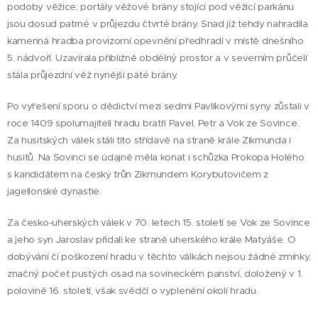
podoby věžice; portály věžové brány stojící pod věžicí parkánu
jsou dosud patrné v průjezdu čtvrté brány. Snad již tehdy nahradila
kamenná hradba provizorní opevnění předhradí v místě dnešního
5. nádvoří. Uzavírala přibližně obdélný prostor a v severním průčelí
stála průjezdní věž nynější páté brány.
Po vyřešení sporu o dědictví mezi sedmi Pavlíkovými syny zůstali v
roce 1409 spolumajiteli hradu bratři Pavel, Petr a Vok ze Sovince.
Za husitských válek stáli tito střídavě na straně krále Zikmunda i
husitů. Na Sovinci se údajně měla konat i schůzka Prokopa Holého
s kandidátem na český trůn Zikmundem Korybutovičem z
jagellonské dynastie.
Za česko-uherských válek v 70. letech 15. století se Vok ze Sovince
a jeho syn Jaroslav přidali ke straně uherského krále Matyáše. O
dobývání či poškození hradu v těchto válkách nejsou žádné zmínky,
značný počet pustých osad na sovineckém panství, doložený v 1.
polovině 16. století, však svědčí o vyplenění okolí hradu.