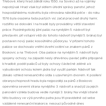
Třebové, který hrad zdědil roku 1550, na Sovinci až na výjimky
nepobývali. Hrad však byl sídlem úřední správy panství, jehož
hospodářskému rozkvětu byla věnována náležitá péče - do roku
1576 byla osazena řada pustých vsí, začal pracovat druhý hamr,
rozšířilo se dolování. I na hradě byly prováděny větší stavební
práce. Pozdněgotický jižní palác na nynějším 5. nádvoří byl
přestavěn, při vstupní věži do tohoto nádvoří (nynější 5. brána) byl
postaven nový palác kosoúhlého půdorysu. V přízemí tohoto
paláce se dochovalo vnitřní dveřní ostění se znakem pánů z
Boskovic a na Třebové. Oba paláce na nynějším 5. nádvoří byly
spojeny ochozy; na západě nesly dřevěnou pavlač pilíře připojené
k hradbě, podél paláců už byly ochozy částečně zděné a k
vybudování ochozu kolem jádra byl využit parkán. Nádvoří tak
získalo vzhled renesančního sídla s uzavřeným dvorem. K posílení
obranyschopnosti hradu byla nejpozději za pánů z Boskovic
opevněna severní strana nynějšího 3. nádvoří a snad již za jejich
panování vznikla budova vedle nynější 3. brány. Na vnější straně
této budovy ve výši prvního patra jsou tři pravidelně od sebe
vzdálené renesanční krakorce, nesoucí původně dnes