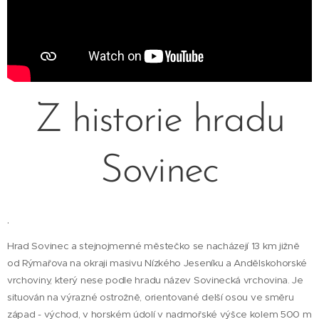
Z historie hradu
Sovinec
.
Hrad Sovinec a stejnojmenné městečko se nacházejí 13 km jižně
od Rýmařova na okraji masivu Nízkého Jeseníku a Andělskohorské
vrchoviny, který nese podle hradu název Sovinecká vrchovina. Je
situován na výrazné ostrožně, orientované delší osou ve směru
západ - východ, v horském údolí v nadmořské výšce kolem 500 m