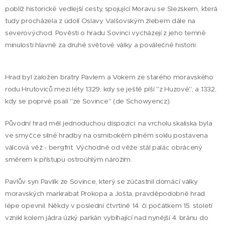
poblíž historické vedlejší cesty, spojující Moravu se Slezskem, která
tudy procházela z údolí Oslavy Valšovským žlebem dále na
severovýchod. Pověsti o hradu Sovinci vycházejí z jeho temné
minulosti hlavně za druhé světové války a poválečné historii.
Hrad byl založen bratry Pavlem a Vokem ze starého moravského
rodu Hrutoviců mezi léty 1329, kdy se ještě píší "z Huzové", a 1332,
kdy se poprvé psali "ze Sovince" (de Schowyencz).
Původní hrad měl jednoduchou dispozici: na vrcholu skaliska byla
ve smyčce silné hradby na osmibokém plném soklu postavena
válcová věž - bergfrit. Východně od věže stál palác obrácený
směrem k přístupu ostroúhlým nárožím.
Pavlův syn Pavlík ze Sovince, který se zúčastnil domácí války
moravských markrabat Prokopa a Jošta, pravděpodobně hrad
lépe opevnil. Někdy v poslední čtvrtině 14. či počátkem 15. století
vznikl kolem jádra úzký parkán vybíhající nad nynější 4. bránu do