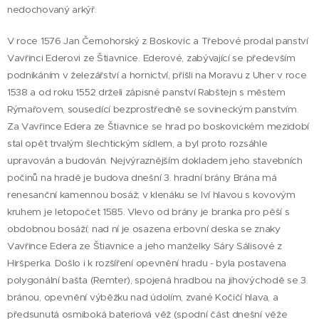
nedochovaný arkýř.
V roce 1576 Jan Černohorský z Boskovic a Třebové prodal panství
Vavřinci Ederovi ze Štiavnice. Ederové, zabývající se především
podnikáním v železářství a hornictví, přišli na Moravu z Uher v roce
1538 a od roku 1552 drželi zápisné panství Rabštejn s městem
Rýmařovem, sousedící bezprostředně se sovineckým panstvím.
Za Vavřince Edera ze Štiavnice se hrad po boskovickém mezidobí
stal opět trvalým šlechtickým sídlem, a byl proto rozsáhle
upravován a budován. Nejvýraznějším dokladem jeho stavebních
počinů na hradě je budova dnešní 3. hradní brány. Brána má
renesanční kamennou bosáž; v klenáku se lví hlavou s kovovým
kruhem je letopočet 1585. Vlevo od brány je branka pro pěší s
obdobnou bosáží; nad ní je osazena erbovní deska se znaky
Vavřince Edera ze Štiavnice a jeho manželky Sáry Sálisové z
Hiršperka. Došlo i k rozšíření opevnění hradu - byla postavena
polygonální bašta (Remter), spojená hradbou na jihovýchodě se 3.
bránou, opevnění výběžku nad údolím, zvané Kočičí hlava, a
předsunutá osmiboká bateriová věž (spodní část dnešní věže