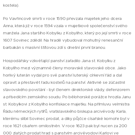
kostela).
Po Vavřincově smrti v roce 1590 převzala majetek jeho dcera
Anna, která již v roce 1594 vzala v majetkové společenství svého
manžela Jana staršího Kobylku z Kobylího, který po její smrti v roce
1607 Sovinec zdědil. Na hradě vybudoval mohutný renesanční
barbakán s masívní štítovou zdí s dnešní první branou.
Hospodářsky vzkvétající panství zařadilo Jana st. Kobylku z
Kobylího mezi významné členy moravské stavovské obce. Jako
horlivý luterán vydal pro své panství luterský církevní řád a dal
opravit a přestavět řadu kostelů na panství. Aktivně se zúčastnil
stavovského povstání - byl členem direktorské vlády, defenzorem
a přísedícím zemského soudu. Po bělohorské porážce hrozila Janu
st. Kobylkovi z Kobylího konfiskace majetku. Na přímluvu velmistra
Řádu německých rytířů, vratislavského biskupa arcivévody Karla,
kterému slíbil Sovinec prodat, a díky půjčce císařské komoře byl v
roce 1621 císařem omilostněn. V roce 1623 pak byl nucen za 200
000 zlatých prodat hrad s panstvím arcivévodovi Karlovi ve