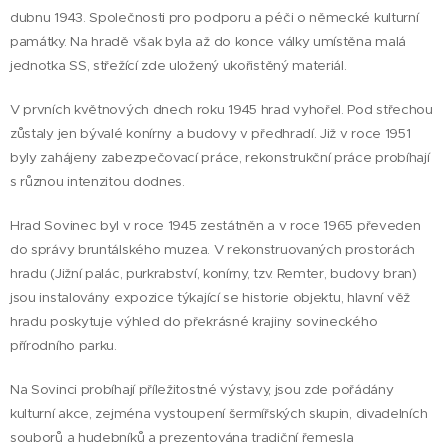
dubnu 1943. Společnosti pro podporu a péči o německé kulturní
památky. Na hradě však byla až do konce války umístěna malá
jednotka SS, střežící zde uložený ukořistěný materiál.
V prvních květnových dnech roku 1945 hrad vyhořel. Pod střechou
zůstaly jen bývalé konírny a budovy v předhradí. Již v roce 1951
byly zahájeny zabezpečovací práce, rekonstrukční práce probíhají
s různou intenzitou dodnes.
Hrad Sovinec byl v roce 1945 zestátněn a v roce 1965 převeden
do správy bruntálského muzea. V rekonstruovaných prostorách
hradu (Jižní palác, purkrabství, konírny, tzv. Remter, budovy bran)
jsou instalovány expozice týkající se historie objektu, hlavní věž
hradu poskytuje výhled do překrásné krajiny sovineckého
přírodního parku.
Na Sovinci probíhají příležitostné výstavy, jsou zde pořádány
kulturní akce, zejména vystoupení šermířských skupin, divadelních
souborů a hudebníků a prezentována tradiční řemesla