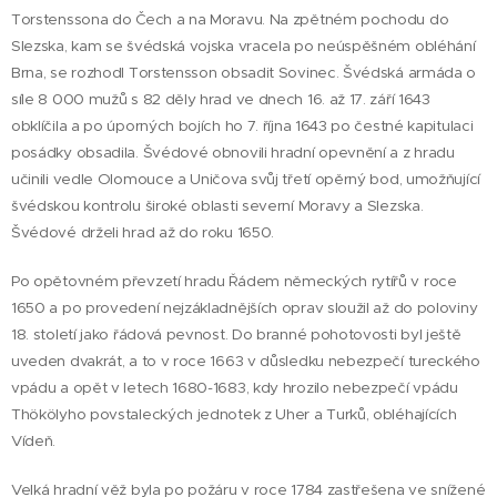
Torstenssona do Čech a na Moravu. Na zpětném pochodu do
Slezska, kam se švédská vojska vracela po neúspěšném obléhání
Brna, se rozhodl Torstensson obsadit Sovinec. Švédská armáda o
síle 8 000 mužů s 82 děly hrad ve dnech 16. až 17. září 1643
obklíčila a po úporných bojích ho 7. října 1643 po čestné kapitulaci
posádky obsadila. Švédové obnovili hradní opevnění a z hradu
učinili vedle Olomouce a Uničova svůj třetí opěrný bod, umožňující
švédskou kontrolu široké oblasti severní Moravy a Slezska.
Švédové drželi hrad až do roku 1650.
Po opětovném převzetí hradu Řádem německých rytířů v roce
1650 a po provedení nejzákladnějších oprav sloužil až do poloviny
18. století jako řádová pevnost. Do branné pohotovosti byl ještě
uveden dvakrát, a to v roce 1663 v důsledku nebezpečí tureckého
vpádu a opět v letech 1680-1683, kdy hrozilo nebezpečí vpádu
Thökölyho povstaleckých jednotek z Uher a Turků, obléhajících
Vídeň.
Velká hradní věž byla po požáru v roce 1784 zastřešena ve snížené