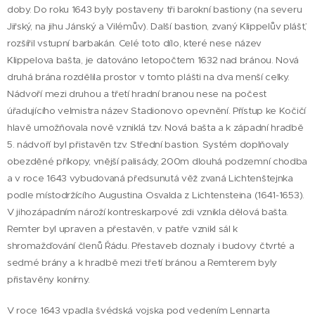
doby. Do roku 1643 byly postaveny tři barokní bastiony (na severu
Jiřský, na jihu Jánský a Vilémův). Další bastion, zvaný Klippelův plášť,
rozšířil vstupní barbakán. Celé toto dílo, které nese název
Klippelova bašta, je datováno letopočtem 1632 nad bránou. Nová
druhá brána rozdělila prostor v tomto plášti na dva menší celky.
Nádvoří mezi druhou a třetí hradní branou nese na počest
úřadujícího velmistra název Stadionovo opevnění. Přístup ke Kočičí
hlavě umožňovala nově vzniklá tzv. Nová bašta a k západní hradbě
5. nádvoří byl přistavěn tzv. Střední bastion. Systém doplňovaly
obezděné příkopy, vnější palisády, 200m dlouhá podzemní chodba
a v roce 1643 vybudovaná předsunutá věž zvaná Lichtenštejnka
podle místodržícího Augustina Osvalda z Lichtensteina (1641-1653).
V jihozápadním nároží kontreskarpové zdi vznikla dělová bašta.
Remter byl upraven a přestavěn, v patře vznikl sál k
shromažďování členů Řádu. Přestaveb doznaly i budovy čtvrté a
sedmé brány a k hradbě mezi třetí bránou a Remterem byly
přistavěny konírny.
V roce 1643 vpadla švédská vojska pod vedením Lennarta