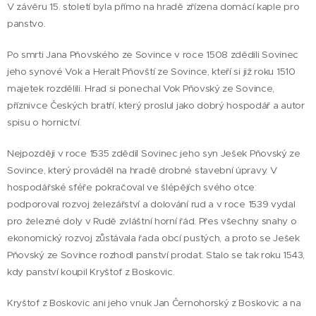
V závěru 15. století byla přímo na hradě zřízena domácí kaple pro
panstvo.
Po smrti Jana Pňovského ze Sovince v roce 1508 zdědili Sovinec
jeho synové Vok a Heralt Pňovští ze Sovince, kteří si již roku 1510
majetek rozdělili. Hrad si ponechal Vok Pňovský ze Sovince,
příznivce Českých bratří, který proslul jako dobrý hospodář a autor
spisu o hornictví.
Nejpozději v roce 1535 zdědil Sovinec jeho syn Ješek Pňovský ze
Sovince, který prováděl na hradě drobné stavební úpravy. V
hospodářské sféře pokračoval ve šlépějích svého otce:
podporoval rozvoj železářství a dolování rud a v roce 1539 vydal
pro železné doly v Rudě zvláštní horní řád. Přes všechny snahy o
ekonomický rozvoj zůstávala řada obcí pustých, a proto se Ješek
Pňovský ze Sovince rozhodl panství prodat. Stalo se tak roku 1543,
kdy panství koupil Kryštof z Boskovic.
Kryštof z Boskovic ani jeho vnuk Jan Černohorský z Boskovic a na